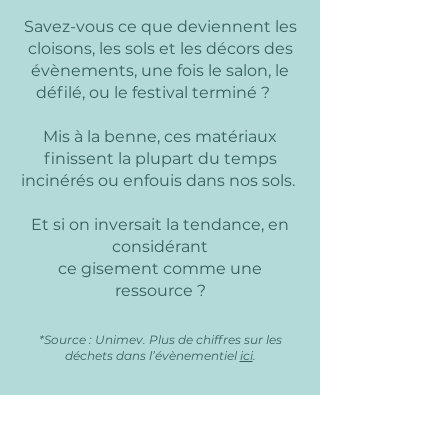
Savez-vous ce que deviennent les
cloisons, les sols et les décors des
évènements, une fois le salon, le
défilé, ou le festival terminé ?
Mis à la benne, ces matériaux
finissent la plupart du temps
incinérés ou enfouis dans nos sols.
Et si on inversait la tendance, en
considérant
ce gisement comme une
ressource ?
*Source : Unimev. Plus de chiffres sur les
déchets dans l’évènementiel
ici
.