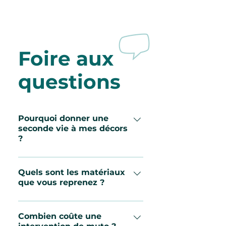
Foire aux
questions
Pourquoi donner une
seconde vie à mes décors
?
En faisant intervenir muto, vous
faites d’abord un double geste
Quels sont les matériaux
que vous reprenez ?
écologie et social grâce au principe
du réemploi solidaire. En termes
Muto récupère 100% des
d’impact, on ne fait pas mieux !
aménagements éphémères ! Le
Combien coûte une
Vous réduisez vos déchets, tout en