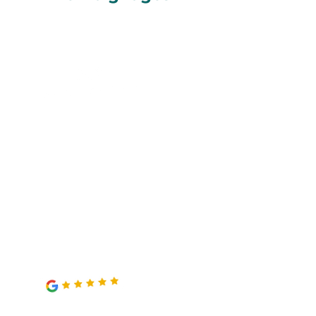
Un service au top ! Une
équipe motivée, à l'écoute,
qui conseille et s'adapte aux
besoins. Et une fois le
démontage commencé,
autonomie totale ce qui est
plus qu’appréciable !
Laurette Salin